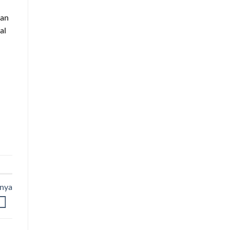
nan
al
rnya