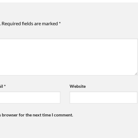
.
Required fields are marked
*
il
*
Website
s browser for the next time I comment.