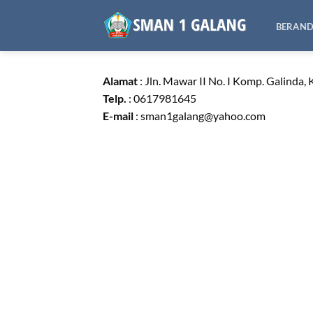
Skip
to
BERAN
content
Alamat
: Jln. Mawar II No. I Komp. Galinda
Telp.
: 0617981645
E-mail
: sman1galang@yahoo.com