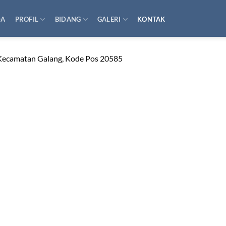
DA
PROFIL
BIDANG
GALERI
KONTAK
, Kecamatan Galang, Kode Pos 20585