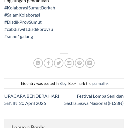
lingkungan pendidikan.
#KolaborasiSumutBerkah
#SalamKolaborasi
#DisdikProvSumut
#cabdiswil1disdikprovsu
#sman1galang
This entry was posted in
Blog
. Bookmark the
permalink
.
UPACARA BENDERA HARI
Festival Lomba Seni dan
SENIN, 20 April 2026
Sastra Siswa Nasional (FLS3N)
Leave a Reply