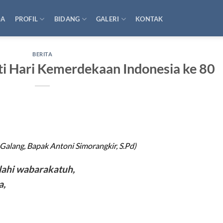
DA
PROFIL
BIDANG
GALERI
KONTAK
BERITA
i Hari Kemerdekaan Indonesia ke 80
alang, Bapak Antoni Simorangkir, S.Pd)
ahi wabarakatuh,
a,