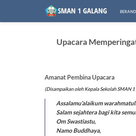
Skip
to
BERAN
content
Upacara Memperingat
Amanat Pembina Upacara
(Disampaikan oleh Kepala Sekolah SMAN 1 G
Assalamu’alaikum warahmatull
Salam sejahtera bagi kita semu
Om Swastiastu,
Namo Buddhaya,