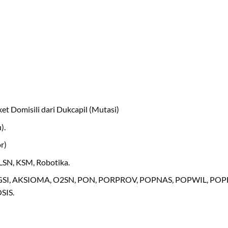
et Domisili dari Dukcapil (Mutasi)
).
r)
LSN, KSM, Robotika.
N, GSI, AKSIOMA, O2SN, PON, PORPROV, POPNAS, POPWIL, POP
SIS.