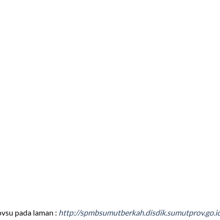
vsu pada laman :
http://spmbsumutberkah.disdik.sumutprov.go.i