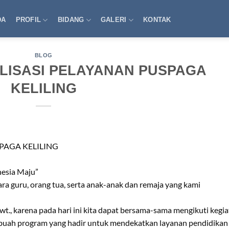
DA
PROFIL
BIDANG
GALERI
KONTAK
BLOG
ALISASI PELAYANAN PUSPAGA
KELILING
PAGA KELILING
nesia Maju”
ra guru, orang tua, serta anak-anak dan remaja yang kami
Swt., karena pada hari ini kita dapat bersama-sama mengikuti kegi
ebuah program yang hadir untuk mendekatkan layanan pendidikan