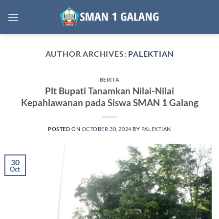
Skip
to
content
AUTHOR ARCHIVES:
PALEKTIAN
BERITA
Plt Bupati Tanamkan Nilai-Nilai
Kepahlawanan pada Siswa SMAN 1 Galang
POSTED ON
OCTOBER 30, 2024
BY
PALEKTIAN
30
Oct